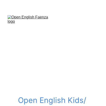
🦋
🪻
 Get Ready- English Summer Camp Ed. 2026 !!!
Open English Kids/ 